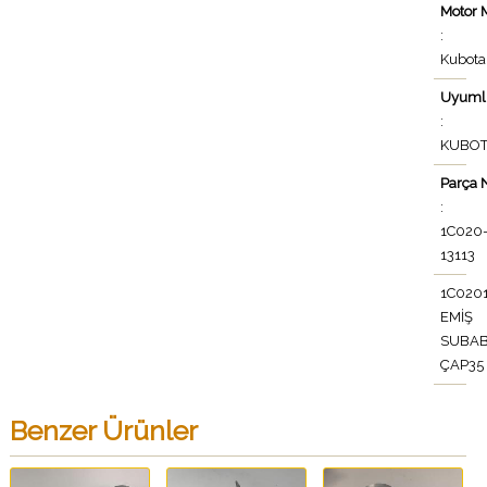
Motor 
:
Kubota
Uyuml
:
KUBO
Parça 
:
1C020
13113
1C0201
EMİŞ
SUBAB
ÇAP35
Benzer Ürünler