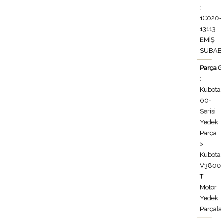
:
1C020
13113
EMİŞ
SUBAB
Parça 
:
Kubota
00-
Serisi
Yedek
Parça
>
Kubota
V3800
T
Motor
Yedek
Parçala