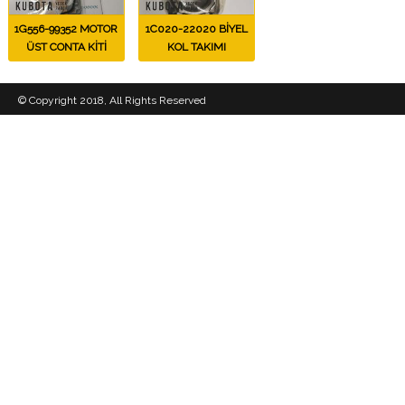
1G556-99352 MOTOR
1C020-22020 BİYEL
ÜST CONTA KİTİ
KOL TAKIMI
© Copyright 2018, All Rights Reserved