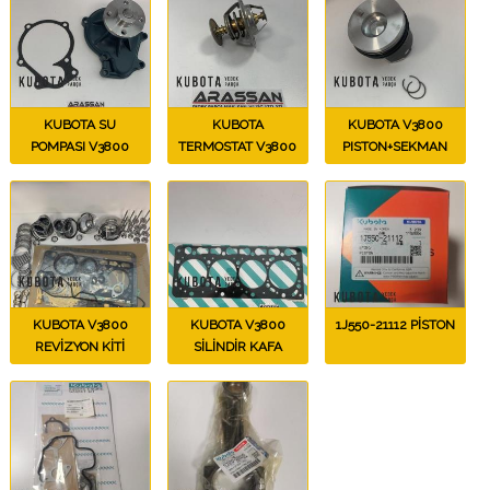
KUBOTA SU
KUBOTA
KUBOTA V3800
POMPASI V3800
TERMOSTAT V3800
PISTON+SEKMAN
KUBOTA V3800
KUBOTA V3800
1J550-21112 PİSTON
REVİZYON KİTİ
SİLİNDİR KAFA
CONTASI