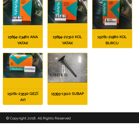
15694-23480 ANA
15694-22310 KOL
15261-21980 KOL
YATAK
YATAK
BURCU
15261-23530 GEZİ
15393-13110 SUBAP
AYI
© Copyright 2018, All Rights Reserved