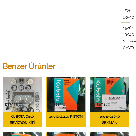
:
15261-
13540
15261-
13540
SUBA
GAYDI
Benzer Ürünler
KUBOTA D950
15532-21110 PISTON
15531-21050
REVİZYON KİTİ
SEKMAN