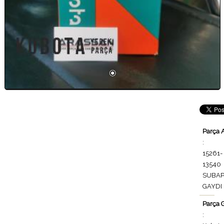
Parça 
:
15261-
13540
SUBA
GAYDI
Parça 
: