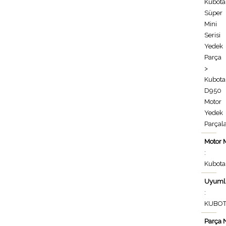
Kubota
Süper
Mini
Serisi
Yedek
Parça
>
Kubota
D950
Motor
Yedek
Parçala
Motor 
:
Kubota
Uyuml
:
KUBO
Parça 