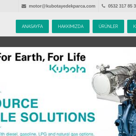
motor@kubotayedekparca.com
0532 317 85 
ANASAYFA
HAKKIMIZDA
ÜRÜNLER