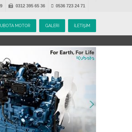
39
0312 395 65 36
0536 723 24 71
KUBOTA MOTOR
GALERİ
İLETİŞİM