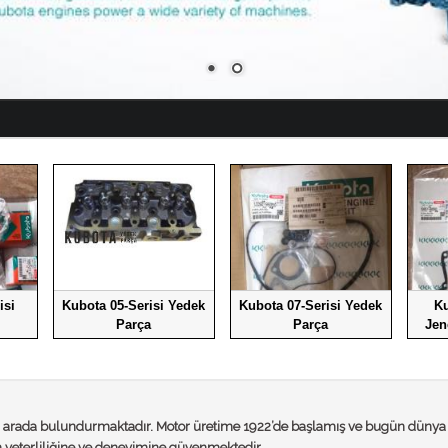
isi
Kubota 05-Serisi Yedek
Kubota 07-Serisi Yedek
Ku
Parça
Parça
Jen
r arada bulundurmaktadır. Motor üretime 1922’de başlamış ve bugün dünya ça
n yeterliliğine ve deneyimine güvenmektedir.