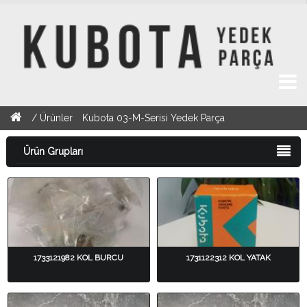
/
Ürünler
Kubota 03-M-Serisi Yedek Parça
Ürün Grupları
1733121982 KOL BURCU
1731122312 KOL YATAK