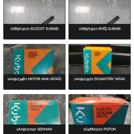
1G89713120 EGZOST SUBABI
1G89713110 EMİŞ SUBABI
1A09123482 MOTOR ANA YATAĞI
1A09123472 EKSANTRİK YATAK
1A09121050 SEKMAN
1G46621110 PISTON